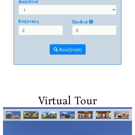
Αρχική
Διαμερίσματα
Λευκάδα
Επικοινωνία
Virtual Tour
info [at] avralefkada.gr
+306987234244
Καλλιγόνι, Λευκαδας Τ.Κ.: 31100